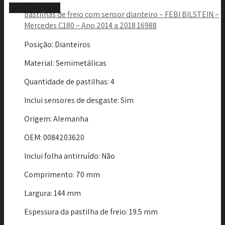
Menu Principal
pastilhas de freio com sensor dianteiro – FEBI BILSTEIN –
Mercedes C180 – Ano 2014 a 2018 16988
Posição
: Dianteiros
Material
: Semimetálicas
Quantidade de pastilhas
: 4
Inclui sensores de desgaste
: Sim
Origem
: Alemanha
OEM
: 0084203620
Inclui folha antirruído
: Não
Comprimento
: 70 mm
Largura
: 144 mm
Espessura da pastilha de freio
: 19.5 mm