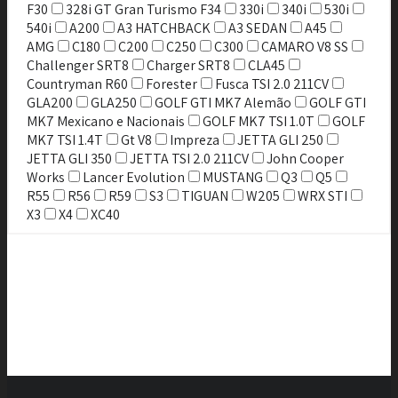
F30
328i GT Gran Turismo F34
330i
340i
530i
540i
A200
A3 HATCHBACK
A3 SEDAN
A45
AMG
C180
C200
C250
C300
CAMARO V8 SS
Challenger SRT8
Charger SRT8
CLA45
Countryman R60
Forester
Fusca TSI 2.0 211CV
GLA200
GLA250
GOLF GTI MK7 Alemão
GOLF GTI
MK7 Mexicano e Nacionais
GOLF MK7 TSI 1.0T
GOLF
MK7 TSI 1.4T
Gt V8
Impreza
JETTA GLI 250
JETTA GLI 350
JETTA TSI 2.0 211CV
John Cooper
Works
Lancer Evolution
MUSTANG
Q3
Q5
R55
R56
R59
S3
TIGUAN
W205
WRX STI
X3
X4
XC40