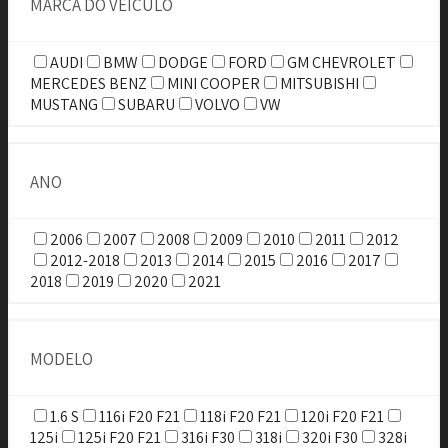
MARCA DO VEÍCULO
AUDI
BMW
DODGE
FORD
GM CHEVROLET
MERCEDES BENZ
MINI COOPER
MITSUBISHI
MUSTANG
SUBARU
VOLVO
VW
ANO
2006
2007
2008
2009
2010
2011
2012
2012-2018
2013
2014
2015
2016
2017
2018
2019
2020
2021
MODELO
1.6 S
116i F20 F21
118i F20 F21
120i F20 F21
125i
125i F20 F21
316i F30
318i
320i F30
328i