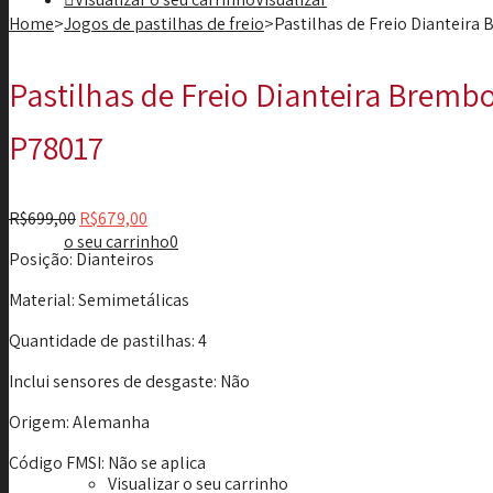
Home
>
Jogos de pastilhas de freio
>
Pastilhas de Freio Dianteira
Pastilhas de Freio Dianteira Brembo
P78017
R$
699,00
R$
679,00
o seu carrinho
0
Posição
: Dianteiros
Material
: Semimetálicas
Quantidade de pastilhas
: 4
Inclui sensores de desgaste
: Não
Origem
: Alemanha
Código FMSI
: Não se aplica
Visualizar o seu carrinho