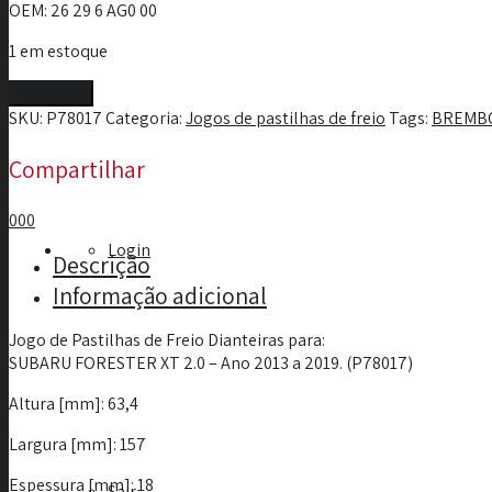
OEM
: 26 29 6 AG0 00
1 em estoque
Comprar
SKU:
P78017
Categoria:
Jogos de pastilhas de freio
Tags:
BREMB
Compartilhar
0
0
0
Login
Descrição
Informação adicional
Jogo de Pastilhas de Freio Dianteiras para:
SUBARU FORESTER XT 2.0 – Ano 2013 a 2019. (P78017)
Altura [mm]: 63,4
Largura [mm]: 157
Espessura [mm]: 18
Sair