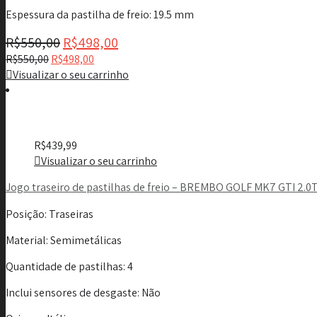
Espessura da pastilha de freio
: 19.5 mm
R$
550,00
R$
498,00
R$
550,00
R$
498,00
Visualizar o seu carrinho
R$
439,99
Visualizar o seu carrinho
Jogo traseiro de pastilhas de freio – BREMBO GOLF MK7 GTI 2.0
Posição
: Traseiras
Material
: Semimetálicas
Quantidade de pastilhas
: 4
Inclui sensores de desgaste
: Não