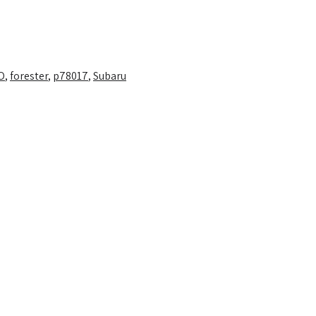
O
,
forester
,
p78017
,
Subaru