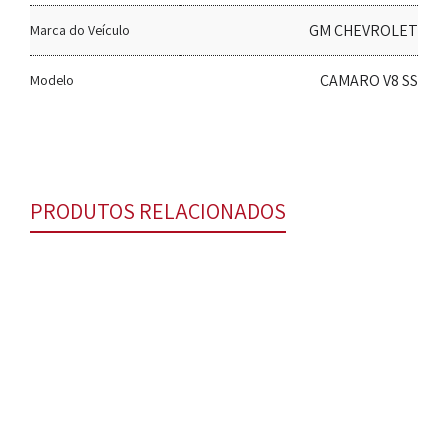
GM CHEVROLET
Marca do Veículo
CAMARO V8 SS
Modelo
PRODUTOS RELACIONADOS
Kit de pastilhas de freio dianteiras e traseiras –
CentricParts – Camaro SS V8 – Ano 2010 A 2020
104.10010 e 104.10530
Jogos de pastilhas de freio
R$
1.300,00
R$
1.220,00