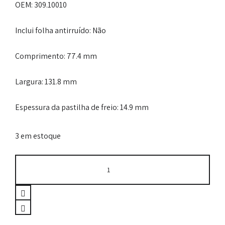
OEM
: 309.10010
Inclui folha antirruído
: Não
Comprimento
: 77.4 mm
Largura
: 131.8 mm
Espessura da pastilha de freio
: 14.9 mm
3 em estoque
Jogo
de
pastilhas
de
freio
Dianteira