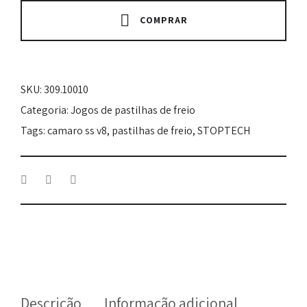
-
STOPTECH
COMPRAR
CERÂMICA
309.10010
-
Camaro
SKU:
309.10010
SS
V8
Categoria:
Jogos de pastilhas de freio
-
Tags:
camaro ss v8
,
pastilhas de freio
,
STOPTECH
Ano
2010
A
2020
quantity
Descrição
Informação adicional