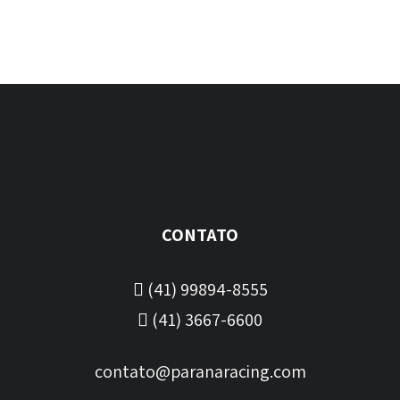
Jogos de pastilhas de freio
R$
439,99
CONTATO
(41) 99894-8555
(41) 3667-6600
contato@paranaracing.com